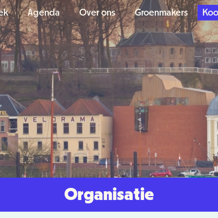
ek
Agenda
Over ons
Groenmakers
Koo
Organisatie