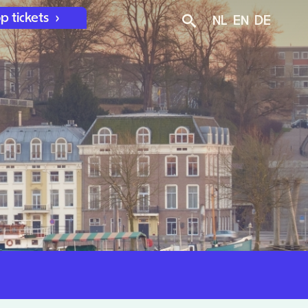
p tickets
NL
EN
DE