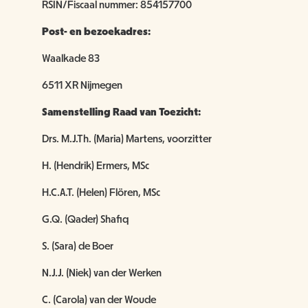
RSIN/Fiscaal nummer: 854157700
Post- en bezoekadres:
Waalkade 83
6511 XR Nijmegen
Samenstelling Raad van Toezicht:
Drs. M.J.Th. (Maria) Martens, voorzitter
H. (Hendrik) Ermers, MSc
H.C.A.T. (Helen) Flören, MSc
G.Q. (Qader) Shafiq
S. (Sara) de Boer
N.J.J. (Niek) van der Werken
C. (Carola) van der Woude