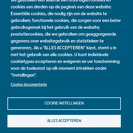
We gebruiken een selectie van onze eigen cookies en
cookies van derden op de pagina's van deze website:
Essentiële cookies, die nodig zijn om de website te
gebruiken; functionele cookies, die zorgen voor een beter
gebruiksgemak bij het gebruik van de website;
prestatiecookies, die we gebruiken om geaggregeerde
gegevens over websitegebruik en statistieken te
genereren;. Als u "ALLES ACCEPTEREN" kiest, stemt u in
met het gebruik van alle cookies. U kunt individuele
cookietypes accepteren en weigeren en uw toestemming
voor de toekomst op elk moment intrekken onder
Ontdek Museum De Bastei
"Instellingen".
Daal af naar het ondergrondse verleden van Nijmegen en
Cookie documentatie
beleef de eeuwenoude relatie tussen Nijmegenaren en de
Waal.
COOKIE-INSTELLINGEN
Start jouw ontdekkingsreis
scroll verder
ALLES ACCEPTEREN