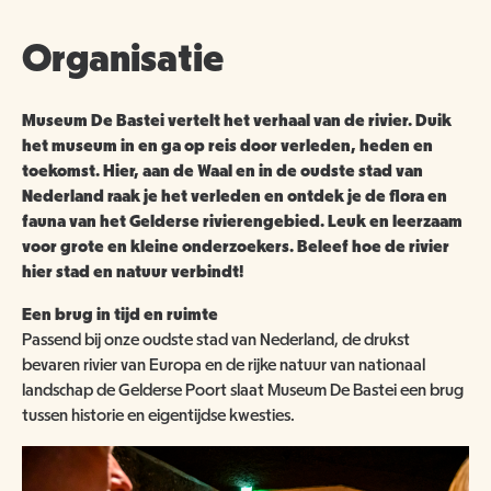
ANBI
NATUUR- & MILIEUORGANISATIES
SCHOOLBEZOEK
VACATURES
Organisatie
COMITÉ VAN AANBEVELING
SCHOLEN
NATUUR- & MILIEUORGANISATIES
EXPOSITIES
WORD VRIEND
Museum De Bastei vertelt het verhaal van de rivier. Duik
BESTUUR
NME NIEUWS & INSPIRATIE
het museum in en ga op reis door verleden, heden en
HORECA
COLLECTIE
toekomst. Hier, aan de Waal en in de oudste stad van
JAARVERSLAG
GEEF EEN VRIENDSCHAP CADEAU!
Nederland raak je het verleden en ontdek je de flora en
MUSEUMWINKEL
ARCHITECTUUR
fauna van het Gelderse rivierengebied. Leuk en leerzaam
ORGANOGRAM
SCHENKEN & NALATEN
OVER DE COLLECTIE
voor grote en kleine onderzoekers. Beleef hoe de rivier
hier stad en natuur verbindt!
ZAALVERHUUR
NIEUWSBRIEF
NU TE KOOP IN DE WINKEL
DOOD DIER GEVONDEN?
Een brug in tijd en ruimte
HUISREGELS
2000 JAAR GESCHIEDENIS AAN DE WAAL
Passend bij onze oudste stad van Nederland, de drukst
NIJMEEGSE VOGELMONUMENTJES
PUBLICATIES
bevaren rivier van Europa en de rijke natuur van nationaal
landschap de Gelderse Poort slaat Museum De Bastei een brug
KINDERFEESTJE
CONTACT
tussen historie en eigentijdse kwesties.
BRUIKLENEN
VERRIJK JEZELF IN HET RIJK VAN NIJMEGEN