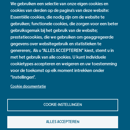
We gebruiken een selectie van onze eigen cookies en
cookies van derden op de pagina's van deze website:
Essentiële cookies, die nodig zijn om de website te
gebruiken; functionele cookies, die zorgen voor een beter
gebruiksgemak bij het gebruik van de website;
E-step Tour Rivierpark Nijmegen
prestatiecookies, die we gebruiken om geaggregeerde
Ontdek het Rivierpark Nijmegen!
gegevens over websitegebruik en statistieken te
genereren;. Als u "ALLES ACCEPTEREN" kiest, stemt u in
met het gebruik van alle cookies. U kunt individuele
cookietypes accepteren en weigeren en uw toestemming
voor de toekomst op elk moment intrekken onder
"Instellingen".
Cookie documentatie
Jaarverslag
Contact
Privacy Statement
COOKIE-INSTELLINGEN
Colofon
ALLES ACCEPTEREN