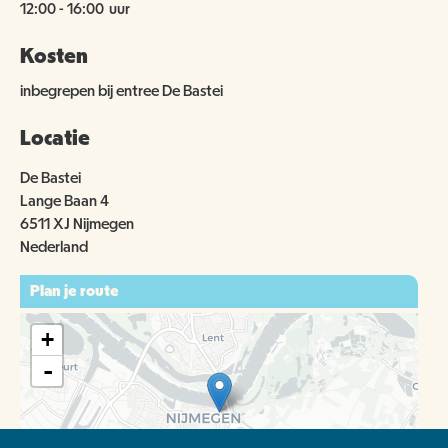
12:00
-
16:00
uur
Kosten
inbegrepen bij entree De Bastei
Locatie
De Bastei
Lange Baan 4
6511 XJ Nijmegen
Nederland
Plan je route
+
-