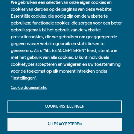
We gebruiken een selectie van onze eigen cookies en
cookies van derden op de pagina's van deze website:
Essentiële cookies, die nodig zijn om de website te
Leaflet
| ©
OpenStreetMap
contributors, ©
CartoDB
gebruiken; functionele cookies, die zorgen voor een beter
Links
gebruiksgemak bij het gebruik van de website;
prestatiecookies, die we gebruiken om geaggregeerde
Baroen
gegevens over websitegebruik en statistieken te
genereren;. Als u "ALLES ACCEPTEREN" kiest, stemt u in
Tags
met het gebruik van alle cookies. U kunt individuele
cookietypes accepteren en weigeren en uw toestemming
kids
voorjaarsvakantie
voor de toekomst op elk moment intrekken onder
"Instellingen".
Cookie documentatie
Jaarverslag
Contact
Privacy Statement
COOKIE-INSTELLINGEN
Colofon
ALLES ACCEPTEREN