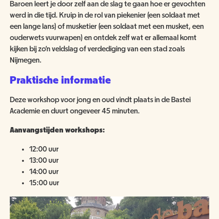
ANBI
NATUUR- & MILIEUORGANISATIES
Baroen leert je door zelf aan de slag te gaan hoe er gevochten
werd in die tijd. Kruip in de rol van piekenier (een soldaat met
SCHOOLBEZOEK
VACATURES
een lange lans) of musketier (een soldaat met een musket, een
COMITÉ VAN AANBEVELING
SCHOLEN
ouderwets vuurwapen) en ontdek zelf wat er allemaal komt
NATUUR- & MILIEUORGANISATIES
EXPOSITIES
WORD VRIEND
kijken bij zo'n veldslag of verdediging van een stad zoals
BESTUUR
Nijmegen.
NME NIEUWS & INSPIRATIE
HORECA
COLLECTIE
Praktische informatie
JAARVERSLAG
GEEF EEN VRIENDSCHAP CADEAU!
MUSEUMWINKEL
ARCHITECTUUR
Deze workshop voor jong en oud vindt plaats in de Bastei
ORGANOGRAM
SCHENKEN & NALATEN
OVER DE COLLECTIE
Academie en duurt ongeveer 45 minuten.
ZAALVERHUUR
NIEUWSBRIEF
Aanvangstijden workshops:
NU TE KOOP IN DE WINKEL
DOOD DIER GEVONDEN?
12:00 uur
HUISREGELS
2000 JAAR GESCHIEDENIS AAN DE WAAL
NIJMEEGSE VOGELMONUMENTJES
13:00 uur
PUBLICATIES
14:00 uur
KINDERFEESTJE
CONTACT
15:00 uur
BRUIKLENEN
VERRIJK JEZELF IN HET RIJK VAN NIJMEGEN