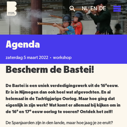
Overslaan
Skip
Skip
NL
EN
DE
en
to
to
naar
main
search
de
navigation
PLAN JE BEZOEK
inhoud
gaan
AGENDA
Agenda
TICKETS
OVER ONS
zaterdag 5 maart 2022 • workshop
OPENINGSTIJDEN
Bescherm de Bastei!
GROENMAKERS
ENTREEPRIJZEN
MISSIE EN VISIE
e
De Bastei is een uniek verdedigingswerk uit de 16
eeuw.
KOOP TICKETS
BEREIKBAARHEID
NIEUWS
Er is in Nijmegen dan ook heel wat afgevochten. En al
BEWONERS
helemaal in de Tachtigjarige Oorlog. Maar hoe ging dat
eigenlijk in zijn werk? Wat komt er allemaal bij kijken om in
TOEGANKELIJKHEID
ORGANISATIE
SCHOLEN
e
e
de 16
en 17
eeuw oorlog te voeren? Ontdek het zelf!
GROEPSBEZOEK
VRIJWILLIGERS
De Spanjaarden zijn in den lande, maar hoe jaag je ze eruit?