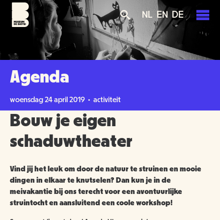
Overslaan
Skip
Skip
NL
EN
DE
en
to
to
naar
main
search
de
navigation
PLAN JE BEZOEK
inhoud
gaan
AGENDA
Agenda
TICKETS
OVER ONS
woensdag 24 april 2019 • activiteit
OPENINGSTIJDEN
Bouw je eigen
GROENMAKERS
ENTREEPRIJZEN
MISSIE EN VISIE
schaduwtheater
KOOP TICKETS
BEREIKBAARHEID
NIEUWS
BEWONERS
Vind jij het leuk om door de natuur te struinen en mooie
dingen in elkaar te knutselen? Dan kun je in de
TOEGANKELIJKHEID
ORGANISATIE
SCHOLEN
meivakantie bij ons terecht voor een avontuurlijke
struintocht en aansluitend een coole workshop!
GROEPSBEZOEK
VRIJWILLIGERS