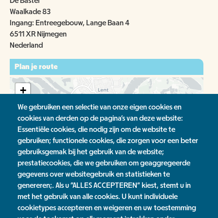
De Bastei
Waalkade 83
Ingang: Entreegebouw, Lange Baan 4
6511 XR Nijmegen
Nederland
Plan je route
+
-
We gebruiken een selectie van onze eigen cookies en
cookies van derden op de pagina's van deze website:
Essentiële cookies, die nodig zijn om de website te
gebruiken; functionele cookies, die zorgen voor een beter
gebruiksgemak bij het gebruik van de website;
prestatiecookies, die we gebruiken om geaggregeerde
Leaflet
| ©
OpenStreetMap
contributors, ©
CartoDB
gegevens over websitegebruik en statistieken te
genereren;. Als u "ALLES ACCEPTEREN" kiest, stemt u in
Tags
met het gebruik van alle cookies. U kunt individuele
cookietypes accepteren en weigeren en uw toestemming
kids
meivakantie