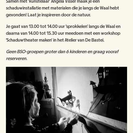
Samen met 'kunstelaar' Angela Visser maak je een
ANBI
NATUUR- & MILIEUORGANISATIES
schaduwinstallatie met materialen die je langs de Waal hebt
SCHOOLBEZOEK
VACATURES
gevonden! Laat je inspireren door de natuur.
COMITÉ VAN AANBEVELING
SCHOLEN
NATUUR- & MILIEUORGANISATIES
Je gaat van 13.00 tot 14.00 uur 'sprokkelen' langs de Waal en
EXPOSITIES
WORD VRIEND
daarna van 14.00 tot 15.30 uur meedoen met een workshop
BESTUUR
NME NIEUWS & INSPIRATIE
'Schaduwtheater maken' in het Atelier van De Bastei.
HORECA
COLLECTIE
JAARVERSLAG
GEEF EEN VRIENDSCHAP CADEAU!
G
een BSO-groepen groter dan 6 kinderen en graag vooraf
reserveren.
MUSEUMWINKEL
ARCHITECTUUR
ORGANOGRAM
SCHENKEN & NALATEN
OVER DE COLLECTIE
ZAALVERHUUR
NIEUWSBRIEF
NU TE KOOP IN DE WINKEL
DOOD DIER GEVONDEN?
HUISREGELS
2000 JAAR GESCHIEDENIS AAN DE WAAL
NIJMEEGSE VOGELMONUMENTJES
PUBLICATIES
KINDERFEESTJE
CONTACT
BRUIKLENEN
VERRIJK JEZELF IN HET RIJK VAN NIJMEGEN