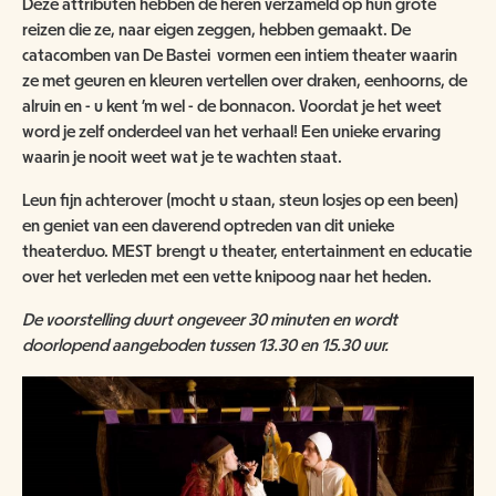
Deze attributen hebben de heren verzameld op hun grote
ANBI
NATUUR- & MILIEUORGANISATIES
reizen die ze, naar eigen zeggen, hebben gemaakt. De
SCHOOLBEZOEK
VACATURES
catacomben van De Bastei vormen een intiem theater waarin
COMITÉ VAN AANBEVELING
SCHOLEN
ze met geuren en kleuren vertellen over draken, eenhoorns, de
NATUUR- & MILIEUORGANISATIES
EXPOSITIES
WORD VRIEND
alruin en - u kent 'm wel - de bonnacon. Voordat je het weet
BESTUUR
word je zelf onderdeel van het verhaal! Een unieke ervaring
NME NIEUWS & INSPIRATIE
waarin je nooit weet wat je te wachten staat.
HORECA
COLLECTIE
JAARVERSLAG
GEEF EEN VRIENDSCHAP CADEAU!
Leun fijn achterover (mocht u staan, steun losjes op een been)
MUSEUMWINKEL
ARCHITECTUUR
en geniet van een daverend optreden van dit unieke
ORGANOGRAM
SCHENKEN & NALATEN
OVER DE COLLECTIE
theaterduo. MEST brengt u theater, entertainment en educatie
over het verleden met een vette knipoog naar het heden.
ZAALVERHUUR
NIEUWSBRIEF
NU TE KOOP IN DE WINKEL
DOOD DIER GEVONDEN?
De voorstelling duurt ongeveer 30 minuten en wordt
HUISREGELS
2000 JAAR GESCHIEDENIS AAN DE WAAL
doorlopend aangeboden tussen 13.30 en 15.30 uur.
NIJMEEGSE VOGELMONUMENTJES
PUBLICATIES
KINDERFEESTJE
CONTACT
BRUIKLENEN
VERRIJK JEZELF IN HET RIJK VAN NIJMEGEN