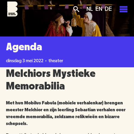
Overslaan
Skip
Skip
NL
EN
DE
en
to
to
naar
main
search
de
navigation
PLAN JE BEZOEK
inhoud
gaan
AGENDA
Agenda
TICKETS
OVER ONS
dinsdag 3 mei 2022 • theater
OPENINGSTIJDEN
Melchiors Mystieke
GROENMAKERS
ENTREEPRIJZEN
MISSIE EN VISIE
Memorabilia
KOOP TICKETS
BEREIKBAARHEID
NIEUWS
BEWONERS
Met hun Mobilus Fabula (mobiele verhalenkar) brengen
meester Melchior en zijn leerling Sebastian verhalen over
TOEGANKELIJKHEID
ORGANISATIE
SCHOLEN
vreemde memorabilia, zeldzame relikwieën en bizarre
schepsels.
GROEPSBEZOEK
VRIJWILLIGERS