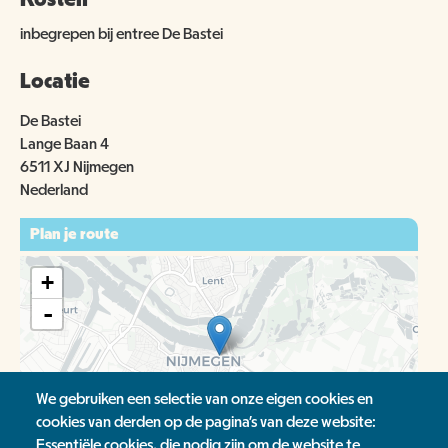
inbegrepen bij entree De Bastei
Locatie
De Bastei
Lange Baan 4
6511 XJ Nijmegen
Nederland
Plan je route
+
-
We gebruiken een selectie van onze eigen cookies en
cookies van derden op de pagina's van deze website:
Essentiële cookies, die nodig zijn om de website te
Leaflet
| ©
OpenStreetMap
contributors, ©
CartoDB