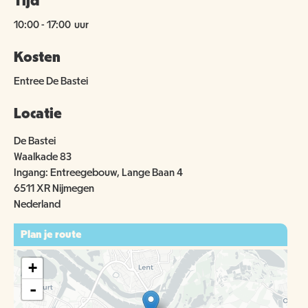
Tijd
10:00
-
17:00
uur
Kosten
Entree De Bastei
Locatie
De Bastei
Waalkade 83
Ingang: Entreegebouw, Lange Baan 4
6511 XR Nijmegen
Nederland
Plan je route
+
-