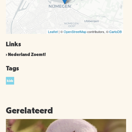
Leaflet
| ©
OpenStreetMap
contributors, ©
CartoDB
Links
Nederland Zoemt!
Tags
kids
Gerelateerd