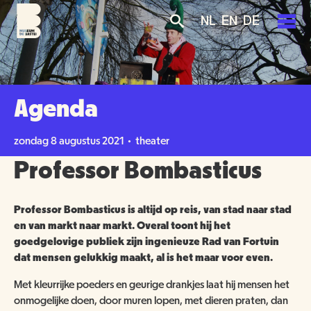
Overslaan
Skip
Skip
NL
EN
DE
en
to
to
naar
main
search
de
navigation
PLAN JE BEZOEK
inhoud
gaan
AGENDA
Agenda
TICKETS
OVER ONS
zondag 8 augustus 2021 • theater
OPENINGSTIJDEN
Professor Bombasticus
GROENMAKERS
ENTREEPRIJZEN
MISSIE EN VISIE
Professor Bombasticus is altijd op reis, van stad naar stad
KOOP TICKETS
BEREIKBAARHEID
NIEUWS
en van markt naar markt. Overal toont hij het
BEWONERS
goedgelovige publiek zijn ingenieuze Rad van Fortuin
dat mensen gelukkig maakt, al is het maar voor even.
TOEGANKELIJKHEID
ORGANISATIE
SCHOLEN
Met kleurrijke poeders en geurige drankjes laat hij mensen het
GROEPSBEZOEK
VRIJWILLIGERS
onmogelijke doen, door muren lopen, met dieren praten, dan