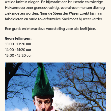
ANBI
NATUUR- & MILIEUORGANISATIES
wel de lucht in vliegen. En hij maakt een bruisende en rokerige
Heksensoep, zeer geneeskrachtig, vooral voor mensen die nog
SCHOOLBEZOEK
VACATURES
ziek moeten worden. Naar de Steen der Wijzen zoekt hij, naar
COMITÉ VAN AANBEVELING
SCHOLEN
fabeldieren en oude toverformules. Snel moet hij weer verder...
NATUUR- & MILIEUORGANISATIES
EXPOSITIES
WORD VRIEND
BESTUUR
Een gratis en interactieve voorstelling voor alle leeftijden.
NME NIEUWS & INSPIRATIE
HORECA
COLLECTIE
Voorstellingen:
JAARVERSLAG
GEEF EEN VRIENDSCHAP CADEAU!
13:00 - 13:20 uur
MUSEUMWINKEL
ARCHITECTUUR
14:00 - 14:20 uur
ORGANOGRAM
SCHENKEN & NALATEN
OVER DE COLLECTIE
15:00 - 15:20 uur
ZAALVERHUUR
NIEUWSBRIEF
NU TE KOOP IN DE WINKEL
DOOD DIER GEVONDEN?
HUISREGELS
2000 JAAR GESCHIEDENIS AAN DE WAAL
NIJMEEGSE VOGELMONUMENTJES
PUBLICATIES
KINDERFEESTJE
CONTACT
BRUIKLENEN
VERRIJK JEZELF IN HET RIJK VAN NIJMEGEN