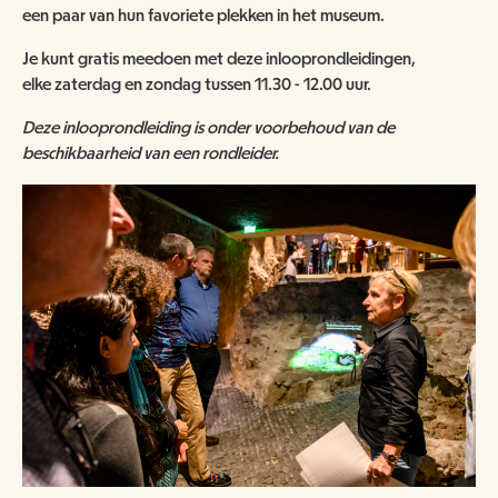
ANBI
NATUUR- & MILIEUORGANISATIES
een paar van hun favoriete plekken in het museum.
SCHOOLBEZOEK
VACATURES
Je kunt gratis meedoen met deze inlooprondleidingen,
COMITÉ VAN AANBEVELING
SCHOLEN
elke zaterdag en zondag tussen 11.30 - 12.00 uur.
NATUUR- & MILIEUORGANISATIES
EXPOSITIES
WORD VRIEND
BESTUUR
Deze inlooprondleiding is onder voorbehoud van de
NME NIEUWS & INSPIRATIE
beschikbaarheid van een rondleider.
HORECA
COLLECTIE
JAARVERSLAG
GEEF EEN VRIENDSCHAP CADEAU!
MUSEUMWINKEL
ARCHITECTUUR
ORGANOGRAM
SCHENKEN & NALATEN
OVER DE COLLECTIE
ZAALVERHUUR
NIEUWSBRIEF
NU TE KOOP IN DE WINKEL
DOOD DIER GEVONDEN?
HUISREGELS
2000 JAAR GESCHIEDENIS AAN DE WAAL
NIJMEEGSE VOGELMONUMENTJES
PUBLICATIES
KINDERFEESTJE
CONTACT
BRUIKLENEN
VERRIJK JEZELF IN HET RIJK VAN NIJMEGEN