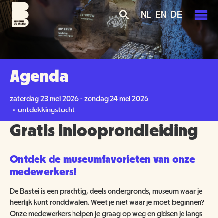
Overslaan
Skip
Skip
NL
EN
DE
en
to
to
naar
main
search
de
navigation
PLAN JE BEZOEK
inhoud
gaan
AGENDA
Agenda
TICKETS
OVER ONS
zaterdag 23 mei 2026 - zondag 24 mei 2026
OPENINGSTIJDEN
• ontdekkingstocht
GROENMAKERS
Gratis inlooprondleiding
ENTREEPRIJZEN
MISSIE EN VISIE
KOOP TICKETS
BEREIKBAARHEID
Ontdek de museumfavorieten van onze
NIEUWS
BEWONERS
medewerkers!
TOEGANKELIJKHEID
ORGANISATIE
SCHOLEN
De Bastei is een prachtig, deels ondergronds, museum waar je
heerlijk kunt ronddwalen. Weet je niet waar je moet beginnen?
GROEPSBEZOEK
VRIJWILLIGERS
Onze medewerkers helpen je graag op weg en gidsen je langs