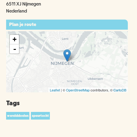
6511 XJ Nijmegen
Nederland
Plan je route
+
-
Leaflet
| ©
OpenStreetMap
contributors, ©
CartoDB
Tags
werelddoelen
speurtocht