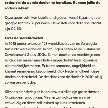
ANBI
NATUUR- & MILIEUORGANISATIES
codes om de werelddoelen te bereiken. Kunnen jullie de
codes kraken?
SCHOOLBEZOEK
VACATURES
COMITÉ VAN AANBEVELING
SCHOLEN
Deze speurtocht kun je zelfstandig doen, vanaf 8 jaar, met een
NATUUR- & MILIEUORGANISATIES
EXPOSITIES
WORD VRIEND
groepje tot max. 6 personen. De kosten voor deze speurtocht
BESTUUR
zijn € 2,50.
NME NIEUWS & INSPIRATIE
HORECA
COLLECTIE
Over de Werelddoelen
JAARVERSLAG
GEEF EEN VRIENDSCHAP CADEAU!
In 2015 ondertekenden 193 wereldleiders van de Verenigde
MUSEUMWINKEL
ARCHITECTUUR
Naties 17 Werelddoelen. In het Engels heten ze de Sustainable
ORGANOGRAM
SCHENKEN & NALATEN
OVER DE COLLECTIE
Development Goals (SDGs). Samen moeten ze wereldwijd een
einde gaan maken aan allerlei dingen die het leven op aarde
ZAALVERHUUR
NIEUWSBRIEF
NU TE KOOP IN DE WINKEL
niet makkelijker maken. Extreme armoede, ongelijkheid en
DOOD DIER GEVONDEN?
klimaatverandering bijvoorbeeld. Ook Nederland heeft deze
HUISREGELS
2000 JAAR GESCHIEDENIS AAN DE WAAL
doelen ondertekend. De deadline voor de doelen is 2030: als jij
NIJMEEGSE VOGELMONUMENTJES
PUBLICATIES
volwassen bent dus.
KINDERFEESTJE
CONTACT
Klimaatverandering en inkomensverschillen zijn grote thema’s.
BRUIKLENEN
Ongrijpbaar groot bijna. Maar er zijn ook zaken waar je
VERRIJK JEZELF IN HET RIJK VAN NIJMEGEN
eenvoudig en direct zelf invloed op kunt uitoefenen.