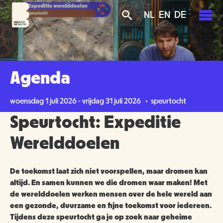
Overslaan
Skip
Skip
NL
EN
DE
en
to
to
naar
main
search
de
navigation
PLAN JE BEZOEK
inhoud
gaan
AGENDA
Agenda
TICKETS
OVER ONS
woensdag 1 juli 2026 - vrijdag 31 juli 2026 • speurtocht
OPENINGSTIJDEN
Speurtocht: Expeditie
GROENMAKERS
ENTREEPRIJZEN
MISSIE EN VISIE
Werelddoelen
KOOP TICKETS
BEREIKBAARHEID
NIEUWS
BEWONERS
De toekomst laat zich niet voorspellen, maar dromen kan
altijd. En samen kunnen we die dromen waar maken! Met
TOEGANKELIJKHEID
ORGANISATIE
SCHOLEN
de werelddoelen werken mensen over de hele wereld aan
een gezonde, duurzame en fijne toekomst voor iedereen.
GROEPSBEZOEK
VRIJWILLIGERS
Tijdens deze speurtocht ga je op zoek naar geheime