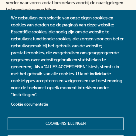
ANBI
NATUUR- & MILIEUORGANISATIES
verder naar voren zodat bezoekers voorbij de naastgelegen
bebouwing kunnen kijken.
SCHOOLBEZOEK
VACATURES
COMITÉ VAN AANBEVELING
SCHOLEN
We gebruiken een selectie van onze eigen cookies en
Deze glazen erker is gemaakt met dubbele glasplaten van
NATUUR- & MILIEUORGANISATIES
cookies van derden op de pagina's van deze website:
EXPOSITIES
WORD VRIEND
veiligheidsglas. Nadat een steen is gevallen op de bovenste
Essentiële cookies, die nodig zijn om de website te
BESTUUR
dubbele glasplaat, is enkel de bovenste laag versplinterd. Dit
gebruiken; functionele cookies, die zorgen voor een beter
NME NIEUWS & INSPIRATIE
heeft geen effect op de draagkracht van de constructie. Uit
HORECA
COLLECTIE
gebruiksgemak bij het gebruik van de website;
voorzorg hebben we de glazen erker echter afgesloten voor
JAARVERSLAG
GEEF EEN VRIENDSCHAP CADEAU!
prestatiecookies, die we gebruiken om geaggregeerde
publiek.
gegevens over websitegebruik en statistieken te
MUSEUMWINKEL
ARCHITECTUUR
ORGANOGRAM
SCHENKEN & NALATEN
OVER DE COLLECTIE
genereren;. Als u "ALLES ACCEPTEREN" kiest, stemt u in
met het gebruik van alle cookies. U kunt individuele
ZAALVERHUUR
NIEUWSBRIEF
cookietypes accepteren en weigeren en uw toestemming
NU TE KOOP IN DE WINKEL
DOOD DIER GEVONDEN?
voor de toekomst op elk moment intrekken onder
HUISREGELS
2000 JAAR GESCHIEDENIS AAN DE WAAL
"Instellingen".
NIJMEEGSE VOGELMONUMENTJES
PUBLICATIES
Cookie documentatie
Jaarverslag
KINDERFEESTJE
CONTACT
Contact
BRUIKLENEN
Privacy Statement
COOKIE-INSTELLINGEN
VERRIJK JEZELF IN HET RIJK VAN NIJMEGEN
Colofon