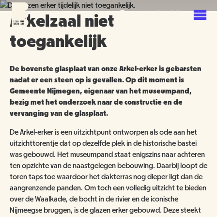
Overslaan
Skip
Skip
NL
EN
DE
en
to
to
Arkelzaal niet
naar
main
search
toegankelijk
de
navigation
PLAN JE BEZOEK
inhoud
gaan
AGENDA
De bovenste glasplaat van onze Arkel-erker is gebarsten
TICKETS
nadat er een steen op is gevallen. Op dit moment is
Gemeente Nijmegen, eigenaar van het museumpand,
OVER ONS
bezig met het onderzoek naar de constructie en de
OPENINGSTIJDEN
vervanging van de glasplaat.
GROENMAKERS
ENTREEPRIJZEN
MISSIE EN VISIE
De Arkel-erker is een uitzichtpunt ontworpen als ode aan het
uitzichttorentje dat op dezelfde plek in de historische bastei
KOOP TICKETS
was gebouwd. Het museumpand staat enigszins naar achteren
BEREIKBAARHEID
NIEUWS
BEWONERS
ten opzichte van de naastgelegen bebouwing. Daarbij loopt de
toren taps toe waardoor het dakterras nog dieper ligt dan de
TOEGANKELIJKHEID
ORGANISATIE
SCHOLEN
aangrenzende panden. Om toch een volledig uitzicht te bieden
over de Waalkade, de bocht in de rivier en de iconische
GROEPSBEZOEK
VRIJWILLIGERS
Nijmeegse bruggen, is de glazen erker gebouwd. Deze steekt