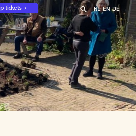
p tickets
NL
EN
DE