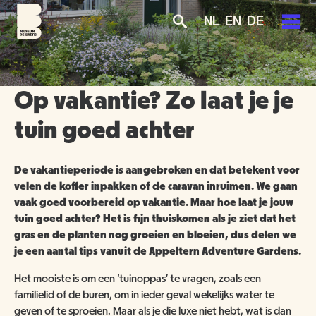
Overslaan
Skip
Skip
NL
EN
DE
en
to
to
naar
main
search
de
navigation
PLAN JE BEZOEK
inhoud
gaan
Op vakantie? Zo laat je je
AGENDA
TICKETS
tuin goed achter
OVER ONS
OPENINGSTIJDEN
De vakantieperiode is aangebroken en dat betekent voor
GROENMAKERS
velen de koffer inpakken of de caravan inruimen. We gaan
ENTREEPRIJZEN
MISSIE EN VISIE
vaak goed voorbereid op vakantie. Maar hoe laat je jouw
KOOP TICKETS
tuin goed achter? Het is fijn thuiskomen als je ziet dat het
BEREIKBAARHEID
NIEUWS
BEWONERS
gras en de planten nog groeien en bloeien, dus delen we
je een aantal tips vanuit de Appeltern Adventure Gardens.
TOEGANKELIJKHEID
ORGANISATIE
SCHOLEN
Het mooiste is om een ‘tuinoppas’ te vragen, zoals een
familielid of de buren, om in ieder geval wekelijks water te
GROEPSBEZOEK
VRIJWILLIGERS
geven of te sproeien. Maar als je die luxe niet hebt, wat is dan