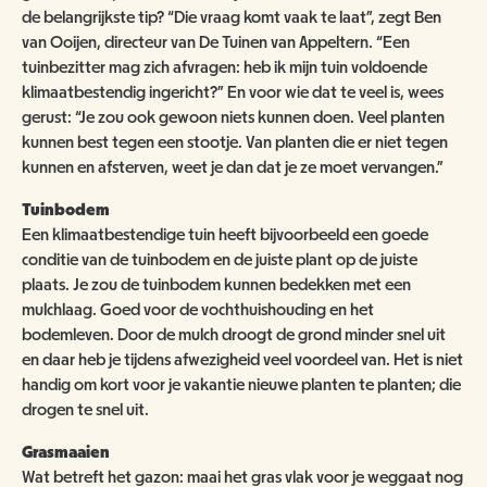
ANBI
NATUUR- & MILIEUORGANISATIES
de belangrijkste tip? “Die vraag komt vaak te laat”, zegt Ben
SCHOOLBEZOEK
VACATURES
van Ooijen, directeur van De Tuinen van Appeltern. “Een
COMITÉ VAN AANBEVELING
SCHOLEN
tuinbezitter mag zich afvragen: heb ik mijn tuin voldoende
NATUUR- & MILIEUORGANISATIES
klimaatbestendig ingericht?” En voor wie dat te veel is, wees
EXPOSITIES
WORD VRIEND
gerust: “Je zou ook gewoon niets kunnen doen. Veel planten
BESTUUR
kunnen best tegen een stootje. Van planten die er niet tegen
NME NIEUWS & INSPIRATIE
HORECA
COLLECTIE
kunnen en afsterven, weet je dan dat je ze moet vervangen.”
JAARVERSLAG
GEEF EEN VRIENDSCHAP CADEAU!
Tuinbodem
MUSEUMWINKEL
ARCHITECTUUR
Een klimaatbestendige tuin heeft bijvoorbeeld een goede
ORGANOGRAM
SCHENKEN & NALATEN
OVER DE COLLECTIE
conditie van de tuinbodem en de juiste plant op de juiste
ZAALVERHUUR
NIEUWSBRIEF
plaats. Je zou de tuinbodem kunnen bedekken met een
NU TE KOOP IN DE WINKEL
DOOD DIER GEVONDEN?
mulchlaag. Goed voor de vochthuishouding en het
HUISREGELS
bodemleven. Door de mulch droogt de grond minder snel uit
2000 JAAR GESCHIEDENIS AAN DE WAAL
NIJMEEGSE VOGELMONUMENTJES
PUBLICATIES
en daar heb je tijdens afwezigheid veel voordeel van. Het is niet
handig om kort voor je vakantie nieuwe planten te planten; die
KINDERFEESTJE
CONTACT
drogen te snel uit.
BRUIKLENEN
Grasmaaien
VERRIJK JEZELF IN HET RIJK VAN NIJMEGEN
Wat betreft het gazon: maai het gras vlak voor je weggaat nog