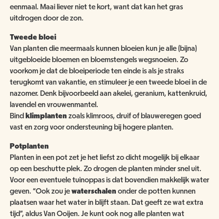
eenmaal. Maai liever niet te kort, want dat kan het gras
uitdrogen door de zon.
Tweede bloei
Van planten die meermaals kunnen bloeien kun je alle (bijna)
uitgebloeide bloemen en bloemstengels wegsnoeien. Zo
voorkom je dat de bloeiperiode ten einde is als je straks
terugkomt van vakantie, en stimuleer je een
tweede bloei in de
nazomer. Denk bijvoorbeeld aan akelei, geranium, kattenkruid,
lavendel en vrouwenmantel.
Bind
klimplanten
zoals klimroos, druif of blauweregen goed
vast en zorg voor ondersteuning bij hogere planten.
Potplanten
Planten in een pot zet je het liefst zo dicht mogelijk bij elkaar
op een beschutte plek. Zo drogen de planten minder snel uit.
Voor een eventuele tuinoppas is dat bovendien makkelijk water
geven. “Ook zou je
waterschalen
onder de potten kunnen
plaatsen waar het water in blijft staan. Dat geeft ze wat extra
tijd”, aldus Van Ooijen. Je kunt ook nog alle planten wat