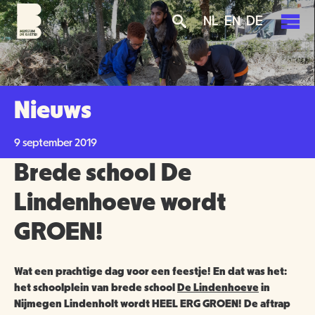
Overslaan
Skip
Skip
NL
EN
DE
en
to
to
naar
main
search
de
navigation
PLAN JE BEZOEK
inhoud
gaan
AGENDA
Nieuws
TICKETS
OVER ONS
9 september 2019
OPENINGSTIJDEN
Brede school De
GROENMAKERS
ENTREEPRIJZEN
MISSIE EN VISIE
Lindenhoeve wordt
KOOP TICKETS
GROEN!
BEREIKBAARHEID
NIEUWS
BEWONERS
TOEGANKELIJKHEID
ORGANISATIE
SCHOLEN
Wat een prachtige dag voor een feestje! En dat was het:
het schoolplein van brede school
De Lindenhoeve
in
GROEPSBEZOEK
Nijmegen Lindenholt wordt HEEL ERG GROEN! De aftrap
VRIJWILLIGERS