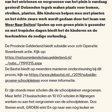
ANBI
NATUUR- & MILIEUORGANISATIES
van het ontstenen en vergroenen van het plein is vandaag
gevierd! Duizenden tegels maken plaats voor bomen,
SCHOOLBEZOEK
VACATURES
struiken, planten. Álle kinderen helpen mee met planten
COMITÉ VAN AANBEVELING
SCHOLEN
en het échte zware werk wordt gedaan door het team van
NATUUR- & MILIEUORGANISATIES
EXPOSITIES
WORD VRIEND
Weer Naar Buiten
! Spelen op een groen plein is gezonder
BESTUUR
en met tropische dagen biedt het de kinderen en de
NME NIEUWS & INSPIRATIE
HORECA
leerkrachten de nodige verkoeling.
COLLECTIE
JAARVERSLAG
GEEF EEN VRIENDSCHAP CADEAU!
De Provincie Gelderland biedt subsidie voor zo’n Operatie
MUSEUMWINKEL
ARCHITECTUUR
Steenbreek actie. Kijk op:
ORGANOGRAM
SCHENKEN & NALATEN
OVER DE COLLECTIE
https://natuurenlandschap.gelderland.nl/
ZAALVERHUUR
…/subs…/1199315.aspx
NIEUWSBRIEF
NU TE KOOP IN DE WINKEL
DOOD DIER GEVONDEN?
De Bastei biedt op meerdere manieren ondersteuning bij dit
proces, kijk op
https://www.debastei.nl/…/2019/subsidie-
HUISREGELS
2000 JAAR GESCHIEDENIS AAN DE WAAL
groene-schoolpleinen
voor meer informatie.
NIJMEEGSE VOGELMONUMENTJES
PUBLICATIES
KINDERFEESTJE
Er zijn steeds meer scholen die de schoolpleinen vergroenen.
CONTACT
BRUIKLENEN
Maar liefst 21 basisscholen en 10 VO-scholen in Nijmegen
werken nu aan het vergroenen van de schoolpleinen. Dus:
VERRIJK JEZELF IN HET RIJK VAN NIJMEGEN
Stenen eruit, GROEN erin! En op naar een nóg leuker en