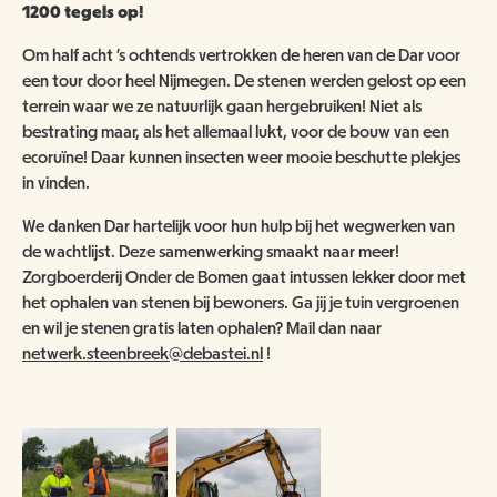
ANBI
NATUUR- & MILIEUORGANISATIES
1200 tegels op!
SCHOOLBEZOEK
VACATURES
Om half acht 's ochtends vertrokken de heren van de Dar voor
COMITÉ VAN AANBEVELING
SCHOLEN
een tour door heel Nijmegen. De stenen werden gelost op een
NATUUR- & MILIEUORGANISATIES
EXPOSITIES
WORD VRIEND
terrein waar we ze natuurlijk gaan hergebruiken! Niet als
BESTUUR
bestrating maar, als het allemaal lukt, voor de bouw van een
NME NIEUWS & INSPIRATIE
ecoruïne! Daar kunnen insecten weer mooie beschutte plekjes
HORECA
COLLECTIE
in vinden.
JAARVERSLAG
GEEF EEN VRIENDSCHAP CADEAU!
MUSEUMWINKEL
ARCHITECTUUR
We danken Dar hartelijk voor hun hulp bij het wegwerken van
ORGANOGRAM
SCHENKEN & NALATEN
OVER DE COLLECTIE
de wachtlijst. Deze samenwerking smaakt naar meer!
Zorgboerderij Onder de Bomen gaat intussen lekker door met
ZAALVERHUUR
NIEUWSBRIEF
NU TE KOOP IN DE WINKEL
het ophalen van stenen bij bewoners. Ga jij je tuin vergroenen
DOOD DIER GEVONDEN?
en wil je stenen gratis laten ophalen? Mail dan naar
HUISREGELS
2000 JAAR GESCHIEDENIS AAN DE WAAL
netwerk.steenbreek@debastei.nl
!
NIJMEEGSE VOGELMONUMENTJES
PUBLICATIES
KINDERFEESTJE
CONTACT
BRUIKLENEN
VERRIJK JEZELF IN HET RIJK VAN NIJMEGEN