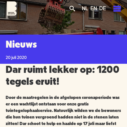
Overslaan
Skip
Skip
NL
EN
DE
en
to
to
naar
main
search
de
navigation
PLAN JE BEZOEK
inhoud
gaan
AGENDA
Nieuws
TICKETS
OVER ONS
20 juli 2020
OPENINGSTIJDEN
Dar ruimt lekker op: 1200
GROENMAKERS
ENTREEPRIJZEN
MISSIE EN VISIE
tegels eruit!
KOOP TICKETS
BEREIKBAARHEID
NIEUWS
BEWONERS
Door de maatregelen in de afgelopen coronaperiode was
er een wachtlijst ontstaan voor onze gratis
TOEGANKELIJKHEID
ORGANISATIE
SCHOLEN
tuintegelophaalservice. Natuurlijk wilden we de bewoners
die hun tuinen vergroend hadden niet in de stenen laten
GROEPSBEZOEK
VRIJWILLIGERS
zitten! Dar schoot te hulp en haalde op 17 juli maar liefst