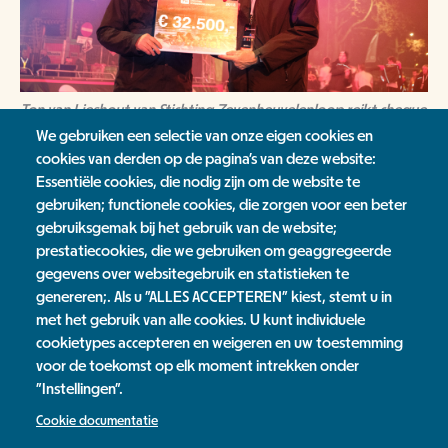
Ton van Lieshout van Stichting Zevenheuvelenloop reikt cheque
uit aan Bastei-directeur Gerard Mangnus (foto: Peter Eekelder)
We gebruiken een selectie van onze eigen cookies en
cookies van derden op de pagina's van deze website:
Groenmakers scholen Nieuws
Essentiële cookies, die nodig zijn om de website te
gebruiken; functionele cookies, die zorgen voor een beter
Groenmakers bewoners Nieuws
gebruiksgemak bij het gebruik van de website;
prestatiecookies, die we gebruiken om geaggregeerde
Nieuwsoverzicht
gegevens over websitegebruik en statistieken te
genereren;. Als u "ALLES ACCEPTEREN" kiest, stemt u in
Tags
met het gebruik van alle cookies. U kunt individuele
cookietypes accepteren en weigeren en uw toestemming
Green Capital
Groenmakers scholen
Groenmakers bewoners
voor de toekomst op elk moment intrekken onder
"Instellingen".
Jaarverslag
Cookie documentatie