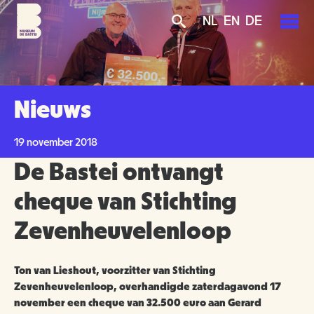
Overslaan
Skip
Skip
NL
EN
DE
en
to
to
naar
main
search
de
navigation
PLAN JE BEZOEK
inhoud
gaan
AGENDA
Nieuws
TICKETS
OVER ONS
19 november 2018
OPENINGSTIJDEN
De Bastei ontvangt
GROENMAKERS
ENTREEPRIJZEN
MISSIE EN VISIE
cheque van Stichting
KOOP TICKETS
Zevenheuvelenloop
BEREIKBAARHEID
NIEUWS
BEWONERS
TOEGANKELIJKHEID
ORGANISATIE
SCHOLEN
Ton van Lieshout, voorzitter van Stichting
Zevenheuvelenloop, overhandigde zaterdagavond 17
GROEPSBEZOEK
november een cheque van 32.500 euro aan Gerard
VRIJWILLIGERS