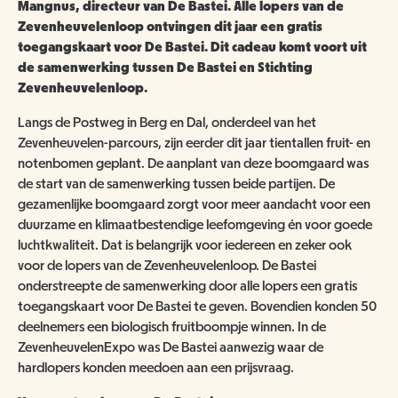
ANBI
NATUUR- & MILIEUORGANISATIES
Mangnus, directeur van De Bastei. Alle lopers van de
Zevenheuvelenloop ontvingen dit jaar een gratis
SCHOOLBEZOEK
VACATURES
toegangskaart voor De Bastei. Dit cadeau komt voort uit
COMITÉ VAN AANBEVELING
SCHOLEN
de samenwerking tussen De Bastei en Stichting
NATUUR- & MILIEUORGANISATIES
EXPOSITIES
WORD VRIEND
Zevenheuvelenloop.
BESTUUR
NME NIEUWS & INSPIRATIE
Langs de Postweg in Berg en Dal, onderdeel van het
HORECA
COLLECTIE
Zevenheuvelen-parcours, zijn eerder dit jaar tientallen fruit- en
JAARVERSLAG
GEEF EEN VRIENDSCHAP CADEAU!
notenbomen geplant. De aanplant van deze boomgaard was
MUSEUMWINKEL
ARCHITECTUUR
de start van de samenwerking tussen beide partijen. De
ORGANOGRAM
SCHENKEN & NALATEN
OVER DE COLLECTIE
gezamenlijke boomgaard zorgt voor meer aandacht voor een
ZAALVERHUUR
duurzame en klimaatbestendige leefomgeving én voor goede
NIEUWSBRIEF
NU TE KOOP IN DE WINKEL
DOOD DIER GEVONDEN?
luchtkwaliteit. Dat is belangrijk voor iedereen en zeker ook
voor de lopers van de Zevenheuvelenloop. De Bastei
HUISREGELS
2000 JAAR GESCHIEDENIS AAN DE WAAL
onderstreepte de samenwerking door alle lopers een gratis
NIJMEEGSE VOGELMONUMENTJES
PUBLICATIES
toegangskaart voor De Bastei te geven. Bovendien konden 50
KINDERFEESTJE
CONTACT
deelnemers een biologisch fruitboompje winnen. In de
BRUIKLENEN
ZevenheuvelenExpo was De Bastei aanwezig waar de
hardlopers konden meedoen aan een prijsvraag.
VERRIJK JEZELF IN HET RIJK VAN NIJMEGEN