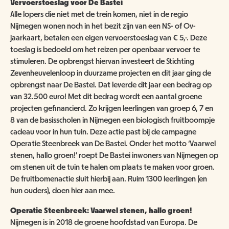
Vervoerstoeslag voor De Bastei
Alle lopers die niet met de trein komen, niet in de regio
Nijmegen wonen noch in het bezit zijn van een NS- of Ov-
jaarkaart, betalen een eigen vervoerstoeslag van € 5,-. Deze
toeslag is bedoeld om het reizen per openbaar vervoer te
stimuleren. De opbrengst hiervan investeert de Stichting
Zevenheuvelenloop in duurzame projecten en dit jaar ging de
opbrengst naar De Bastei. Dat leverde dit jaar een bedrag op
van 32.500 euro! Met dit bedrag wordt een aantal groene
projecten gefinancierd. Zo krijgen leerlingen van groep 6, 7 en
8 van de basisscholen in Nijmegen een biologisch fruitboompje
cadeau voor in hun tuin. Deze actie past bij de campagne
Operatie Steenbreek van De Bastei. Onder het motto ‘Vaarwel
stenen, hallo groen!’ roept De Bastei inwoners van Nijmegen op
om stenen uit de tuin te halen om plaats te maken voor groen.
De fruitbomenactie sluit hierbij aan. Ruim 1300 leerlingen (en
hun ouders), doen hier aan mee.
Operatie Steenbreek: Vaarwel stenen, hallo groen!
Nijmegen is in 2018 de groene hoofdstad van Europa. De