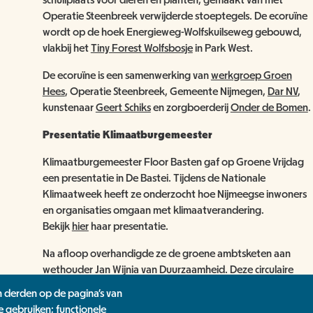
schuilplaats voor dieren en planten, gemaakt van met
Operatie Steenbreek verwijderde stoeptegels. De ecoruïne
wordt op de hoek Energieweg-Wolfskuilseweg gebouwd,
vlakbij het
Tiny Forest Wolfsbosje
in Park West.
De ecoruïne is een samenwerking van
werkgroep Groen
Hees
, Operatie Steenbreek, Gemeente Nijmegen,
Dar NV
,
kunstenaar
Geert Schiks
en zorgboerderij
Onder de Bomen
.
Presentatie Klimaatburgemeester
Klimaatburgemeester Floor Basten gaf op Groene Vrijdag
een presentatie in De Bastei. Tijdens de Nationale
Klimaatweek heeft ze onderzocht hoe Nijmeegse inwoners
en organisaties omgaan met klimaatverandering.
Bekijk
hier
haar presentatie.
Na afloop overhandigde ze de groene ambtsketen aan
wethouder Jan Wijnia van Duurzaamheid. Deze circulaire
ambtsketen uit het Green Capital-jaar had de
n derden op de pagina's van
Klimaatburgemeester in bruikleen tijdens de Nationale
e gebruiken; functionele