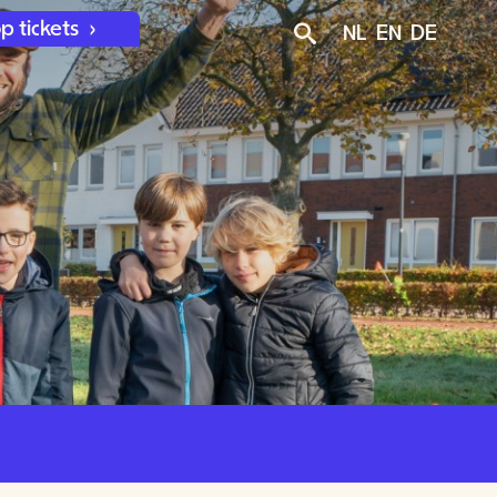
p tickets
NL
EN
DE