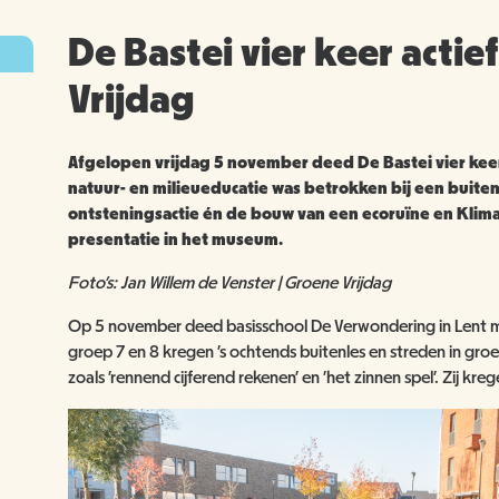
De Bastei vier keer actie
Vrijdag
Afgelopen vrijdag 5 november deed De Bastei vier kee
natuur- en milieueducatie was betrokken bij een buite
ontsteningsactie én de bouw van een ecoruïne en Klim
presentatie in het museum.
Foto's: Jan Willem de Venster | Groene Vrijdag
Op 5 november deed basisschool De Verwondering in Lent m
groep 7 en 8 kregen 's ochtends buitenles en streden in groe
zoals 'rennend cijferend rekenen' en 'het zinnen spel'. Zij kr