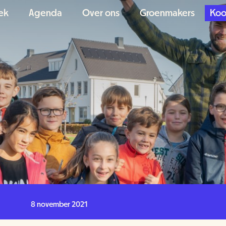
ek
Agenda
Over ons
Groenmakers
Koo
8 november 2021