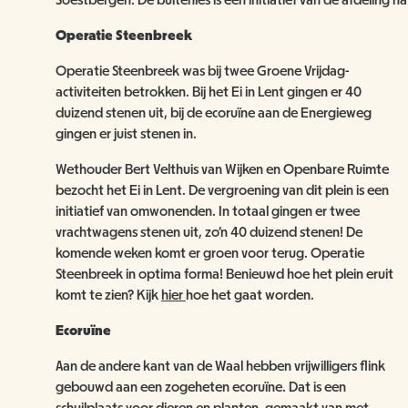
Soestbergen. De buitenles is een initiatief van de afdeling n
Operatie Steenbreek
Operatie Steenbreek was bij twee Groene Vrijdag-
activiteiten betrokken. Bij het Ei in Lent gingen er 40
duizend stenen uit, bij de ecoruïne aan de Energieweg
gingen er juist stenen in.
Wethouder Bert Velthuis van Wijken en Openbare Ruimte
bezocht het Ei in Lent. De vergroening van dit plein is een
initiatief van omwonenden. In totaal gingen er twee
vrachtwagens stenen uit, zo'n 40 duizend stenen! De
komende weken komt er groen voor terug. Operatie
Steenbreek in optima forma! Benieuwd hoe het plein eruit
komt te zien? Kijk
hier
hoe het gaat worden.
Ecoruïne
Aan de andere kant van de Waal hebben vrijwilligers flink
gebouwd aan een zogeheten ecoruïne. Dat is een