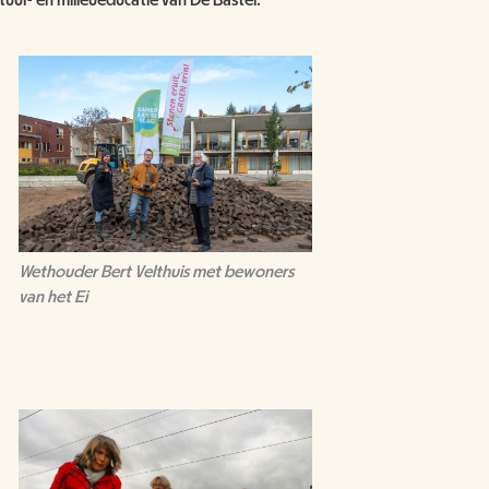
atuur- en milieueducatie van De Bastei.
Wethouder Bert Velthuis met bewoners
van het Ei