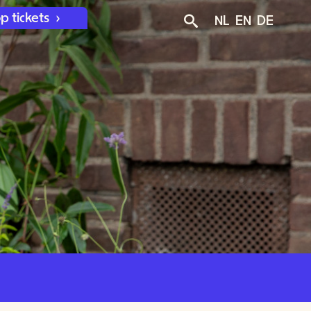
p tickets
NL
EN
DE