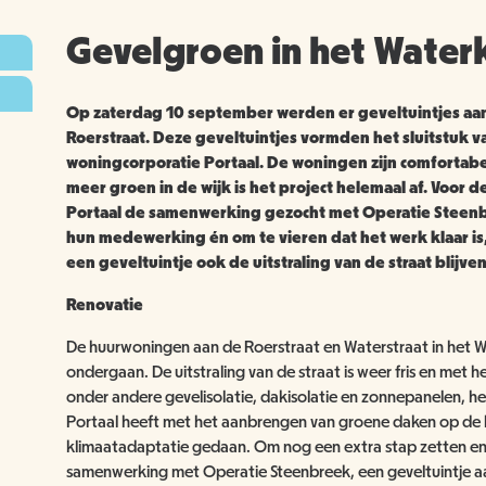
Gevelgroen in het Water
Op zaterdag 10 september werden er geveltuintjes aan
Roerstraat. Deze geveltuintjes vormden het sluitstuk 
woningcorporatie Portaal. De woningen zijn comfortab
meer groen in de wijk is het project helemaal af. Voor 
Portaal de samenwerking gezocht met Operatie Steen
hun medewerking én om te vieren dat het werk klaar i
een geveltuintje ook de uitstraling van de straat blijve
Renovatie
De huurwoningen aan de Roerstraat en Waterstraat in het
ondergaan. De uitstraling van de straat is weer fris en me
onder andere gevelisolatie, dakisolatie en zonnepanelen,
Portaal heeft met het aanbrengen van groene daken op de 
klimaatadaptatie gedaan. Om nog een extra stap zetten e
samenwerking met Operatie Steenbreek, een geveltuintje aa