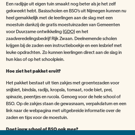
ANBI
NATUUR- & MILIEUORGANISATIES
Een radijsje uit eigen tuin smaakt nog beter als je het zelf
SCHOOLBEZOEK
gekweekt hebt. Basisscholen en BSO’s uit Nijmegen kunnen nu
VACATURES
COMITÉ VAN AANBEVELING
SCHOLEN
heel gemakkelijk met de leerlingen aan de slag met een
NATUUR- & MILIEUORGANISATIES
moestuin dankzij de gratis moestuinzaden van Gemeenten
EXPOSITIES
WORD VRIEND
voor Duurzame ontwikkeling (
GDO
) en het
BESTUUR
zaadveredelingsbedrijf Rijk Zwaan. Deelnemende scholen
NME NIEUWS & INSPIRATIE
HORECA
COLLECTIE
krijgen bij de zaden een instructieboekje en een lesbrief met
JAARVERSLAG
GEEF EEN VRIENDSCHAP CADEAU!
leuke opdrachten. Zo kunnen leerlingen direct aan de slag in
hun klas of op het schoolplein.
MUSEUMWINKEL
ARCHITECTUUR
ORGANOGRAM
SCHENKEN & NALATEN
OVER DE COLLECTIE
Hoe ziet het pakket eruit?
ZAALVERHUUR
NIEUWSBRIEF
NU TE KOOP IN DE WINKEL
DOOD DIER GEVONDEN?
Het pakket bestaat uit tien zakjes met groentezaden voor
snijbiet, bindsla, radijs, kropsla, tomaat, rode biet, prei,
HUISREGELS
2000 JAAR GESCHIEDENIS AAN DE WAAL
spinazie, peentjes en rucola. Genoeg voor de hele school of
NIJMEEGSE VOGELMONUMENTJES
PUBLICATIES
BSO. Op de zakjes staan de gewasnaam, verpakdatum en een
KINDERFEESTJE
CONTACT
link naar de webpagina met uitgebreide informatie over de
BRUIKLENEN
zaden en tips voor de moestuin.
VERRIJK JEZELF IN HET RIJK VAN NIJMEGEN
Doet jouw school of BSO ook mee?