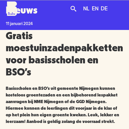
Overslaan
Skip
Skip
Nieuws
NL
EN
DE
en
to
to
naar
main
search
de
navigation
11 januari 2024
PLAN JE BEZOEK
inhoud
Gratis
gaan
AGENDA
moestuinzadenpakketten
TICKETS
OVER ONS
voor basisscholen en
OPENINGSTIJDEN
BSO’s
GROENMAKERS
ENTREEPRIJZEN
MISSIE EN VISIE
KOOP TICKETS
Basisscholen en BSO’s uit gemeente Nijmegen kunnen
BEREIKBAARHEID
NIEUWS
BEWONERS
kosteloos groentezaden en een bijbehorend lespakket
aanvragen bij NME Nijmegen of de GGD Nijmegen.
TOEGANKELIJKHEID
Hiermee kunnen de leerlingen dit voorjaar in de klas of
ORGANISATIE
SCHOLEN
op het plein hun eigen groente kweken. Leuk, lekker en
leerzaam! Aanbod is geldig zolang de voorraad strekt.
GROEPSBEZOEK
VRIJWILLIGERS