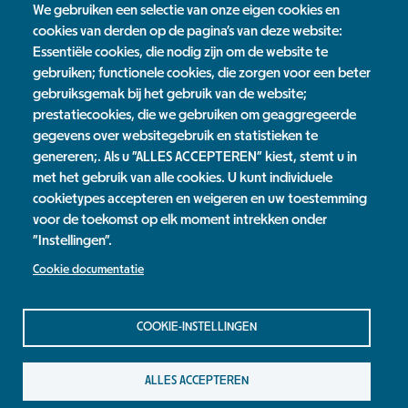
We gebruiken een selectie van onze eigen cookies en
Geïnteresseerde scholen en BSO’s uit Nijmegen kunnen zolang
cookies van derden op de pagina's van deze website:
de voorraad strekt een pakket aanvragen via NME Nijmegen
Essentiële cookies, die nodig zijn om de website te
door te mailen naar
nme@debastei.nl
. Of via de GGD Nijmegen
gebruiken; functionele cookies, die zorgen voor een beter
door te mailen naar
mhaan@ggdgelderlandzuid.nl
. Het
gebruiksgemak bij het gebruik van de website;
moestuinzadenpakket versturen wij in het vroege voorjaar.
prestatiecookies, die we gebruiken om geaggregeerde
Wees er snel bij, want op is op!
gegevens over websitegebruik en statistieken te
genereren;. Als u "ALLES ACCEPTEREN" kiest, stemt u in
Groenmakers scholen Nieuws
met het gebruik van alle cookies. U kunt individuele
cookietypes accepteren en weigeren en uw toestemming
Nieuwsoverzicht
voor de toekomst op elk moment intrekken onder
"Instellingen".
Cookie documentatie
Jaarverslag
Contact
Privacy Statement
COOKIE-INSTELLINGEN
Colofon
ALLES ACCEPTEREN