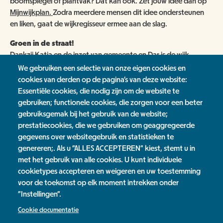
boomspiegel of plantvak? Dat kan ook. Zet jouw idee dan op
Mijnwijkplan.
Zodra meerdere mensen dit idee ondersteunen
en liken, gaat de wijkregisseur ermee aan de slag.
Groen in de straat!
Dankzij Katja en de inzet van gemeente en Dar is de wijk
Grootstal weer wat groener geworden! Doe jij ook mee?
We gebruiken een selectie van onze eigen cookies en
cookies van derden op de pagina's van deze website:
Bekijk het filmpje van de actie.
Essentiële cookies, die nodig zijn om de website te
gebruiken; functionele cookies, die zorgen voor een beter
Groenmakers bewoners Nieuws
gebruiksgemak bij het gebruik van de website;
prestatiecookies, die we gebruiken om geaggregeerde
Nieuwsoverzicht
gegevens over websitegebruik en statistieken te
genereren;. Als u "ALLES ACCEPTEREN" kiest, stemt u in
Tags
met het gebruik van alle cookies. U kunt individuele
cookietypes accepteren en weigeren en uw toestemming
IVN
voor de toekomst op elk moment intrekken onder
"Instellingen".
Cookie documentatie
Jaarverslag