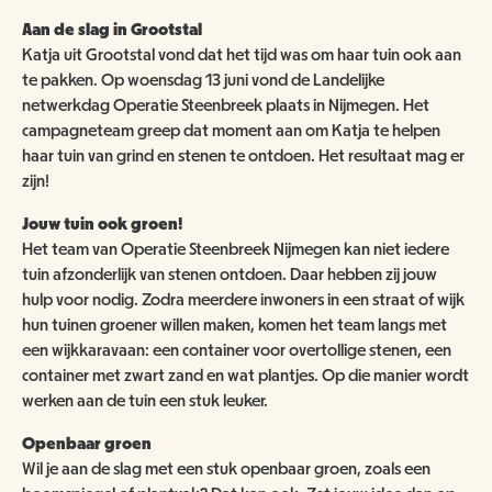
ANBI
NATUUR- & MILIEUORGANISATIES
Aan de slag in Grootstal
SCHOOLBEZOEK
VACATURES
Katja uit Grootstal vond dat het tijd was om haar tuin ook aan
COMITÉ VAN AANBEVELING
SCHOLEN
te pakken. Op woensdag 13 juni vond de Landelijke
NATUUR- & MILIEUORGANISATIES
EXPOSITIES
WORD VRIEND
netwerkdag Operatie Steenbreek plaats in Nijmegen. Het
BESTUUR
campagneteam greep dat moment aan om Katja te helpen
NME NIEUWS & INSPIRATIE
haar tuin van grind en stenen te ontdoen. Het resultaat mag er
HORECA
COLLECTIE
zijn!
JAARVERSLAG
GEEF EEN VRIENDSCHAP CADEAU!
MUSEUMWINKEL
ARCHITECTUUR
Jouw tuin ook groen!
ORGANOGRAM
SCHENKEN & NALATEN
OVER DE COLLECTIE
Het team van Operatie Steenbreek Nijmegen kan niet iedere
tuin afzonderlijk van stenen ontdoen. Daar hebben zij jouw
ZAALVERHUUR
NIEUWSBRIEF
NU TE KOOP IN DE WINKEL
hulp voor nodig. Zodra meerdere inwoners in een straat of wijk
DOOD DIER GEVONDEN?
hun tuinen groener willen maken, komen het team langs met
HUISREGELS
2000 JAAR GESCHIEDENIS AAN DE WAAL
een wijkkaravaan: een container voor overtollige stenen, een
NIJMEEGSE VOGELMONUMENTJES
PUBLICATIES
container met zwart zand en wat plantjes. Op die manier wordt
KINDERFEESTJE
CONTACT
werken aan de tuin een stuk leuker.
BRUIKLENEN
Openbaar groen
VERRIJK JEZELF IN HET RIJK VAN NIJMEGEN
Wil je aan de slag met een stuk openbaar groen, zoals een