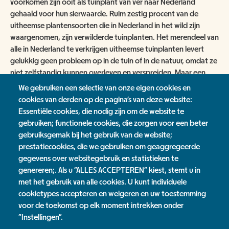
voorkomen zijn ooit als tuinplant van ver naar Nederland
ANBI
NATUUR- & MILIEUORGANISATIES
gehaald voor hun sierwaarde. Ruim zestig procent van de
SCHOOLBEZOEK
VACATURES
uitheemse plantensoorten die in Nederland in het wild zijn
COMITÉ VAN AANBEVELING
SCHOLEN
waargenomen, zijn verwilderde tuinplanten. Het merendeel van
NATUUR- & MILIEUORGANISATIES
EXPOSITIES
WORD VRIEND
alle in Nederland te verkrijgen uitheemse tuinplanten levert
BESTUUR
gelukkig geen probleem op in de tuin of in de natuur, omdat ze
NME NIEUWS & INSPIRATIE
niet zelfstandig kunnen overleven en verspreiden. Maar een
HORECA
COLLECTIE
aantal soorten kan wel verwilderen en schade toebrengen aan
JAARVERSLAG
GEEF EEN VRIENDSCHAP CADEAU!
We gebruiken een selectie van onze eigen cookies en
de natuur.
cookies van derden op de pagina's van deze website:
MUSEUMWINKEL
ARCHITECTUUR
Essentiële cookies, die nodig zijn om de website te
ORGANOGRAM
SCHENKEN & NALATEN
OVER DE COLLECTIE
Maar hoe weet je nou of een tuin- of vijverplant kan verwilderen
gebruiken; functionele cookies, die zorgen voor een beter
en mogelijk voor problemen gaat zorgen in de natuur? Op
ZAALVERHUUR
NIEUWSBRIEF
gebruiksgemak bij het gebruik van de website;
NU TE KOOP IN DE WINKEL
Nature Today verscheen vandaag
dit artikel
over de actie én
DOOD DIER GEVONDEN?
prestatiecookies, die we gebruiken om geaggregeerde
over een handige databank.
HUISREGELS
2000 JAAR GESCHIEDENIS AAN DE WAAL
gegevens over websitegebruik en statistieken te
NIJMEEGSE VOGELMONUMENTJES
PUBLICATIES
genereren;. Als u "ALLES ACCEPTEREN" kiest, stemt u in
Groenmakers bewoners Nieuws
met het gebruik van alle cookies. U kunt individuele
KINDERFEESTJE
CONTACT
cookietypes accepteren en weigeren en uw toestemming
BRUIKLENEN
Nieuwsoverzicht
voor de toekomst op elk moment intrekken onder
VERRIJK JEZELF IN HET RIJK VAN NIJMEGEN
"Instellingen".