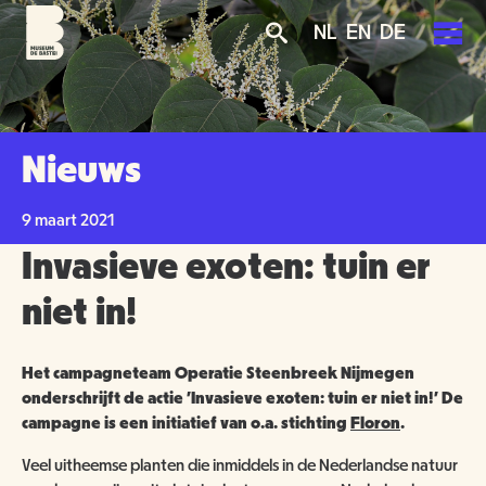
Overslaan
Skip
Skip
NL
EN
DE
en
to
to
naar
main
search
de
navigation
PLAN JE BEZOEK
inhoud
gaan
AGENDA
Nieuws
TICKETS
OVER ONS
9 maart 2021
OPENINGSTIJDEN
Invasieve exoten: tuin er
GROENMAKERS
ENTREEPRIJZEN
MISSIE EN VISIE
niet in!
KOOP TICKETS
BEREIKBAARHEID
NIEUWS
BEWONERS
Het campagneteam Operatie Steenbreek Nijmegen
onderschrijft de actie 'Invasieve exoten: tuin er niet in!' De
TOEGANKELIJKHEID
ORGANISATIE
SCHOLEN
campagne is een initiatief van o.a. stichting
Floron
.
Veel uitheemse planten die inmiddels in de Nederlandse natuur
GROEPSBEZOEK
VRIJWILLIGERS