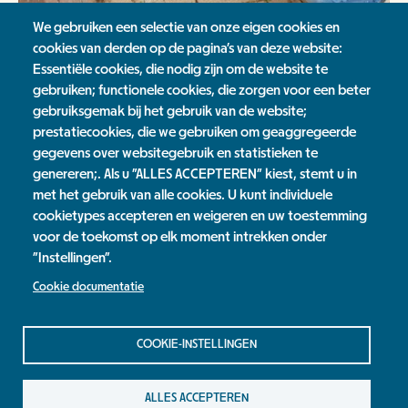
We gebruiken een selectie van onze eigen cookies en
cookies van derden op de pagina's van deze website:
Essentiële cookies, die nodig zijn om de website te
gebruiken; functionele cookies, die zorgen voor een beter
gebruiksgemak bij het gebruik van de website;
prestatiecookies, die we gebruiken om geaggregeerde
Stenen eruit .....
gegevens over websitegebruik en statistieken te
genereren;. Als u "ALLES ACCEPTEREN" kiest, stemt u in
Groenmakers bewoners Nieuws
met het gebruik van alle cookies. U kunt individuele
cookietypes accepteren en weigeren en uw toestemming
Nieuwsoverzicht
voor de toekomst op elk moment intrekken onder
"Instellingen".
Jaarverslag
Cookie documentatie
Contact
Privacy Statement
COOKIE-INSTELLINGEN
Colofon
ALLES ACCEPTEREN