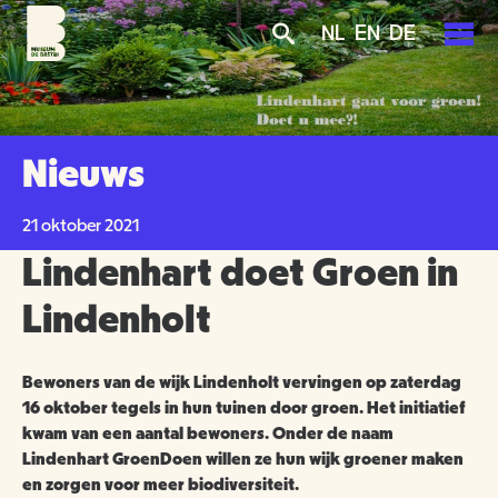
Overslaan
Skip
Skip
NL
EN
DE
en
to
to
naar
main
search
de
navigation
PLAN JE BEZOEK
inhoud
gaan
AGENDA
Nieuws
TICKETS
OVER ONS
21 oktober 2021
OPENINGSTIJDEN
Lindenhart doet Groen in
GROENMAKERS
ENTREEPRIJZEN
MISSIE EN VISIE
Lindenholt
KOOP TICKETS
BEREIKBAARHEID
NIEUWS
BEWONERS
Bewoners van de wijk Lindenholt vervingen op zaterdag
16 oktober tegels in hun tuinen door groen. Het initiatief
TOEGANKELIJKHEID
ORGANISATIE
SCHOLEN
kwam van een aantal bewoners. Onder de naam
Lindenhart GroenDoen willen ze hun wijk groener maken
GROEPSBEZOEK
VRIJWILLIGERS
en zorgen voor meer biodiversiteit.