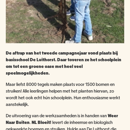
De aftrap van het tweede campagnejaar vond plaats bij
basisschool De Luithorst. Daar toveren ze het schoolplein
om tot een groene oase met heel veel
speelmogelijkheden.
Maar liefst 8000 tegels maken plaats voor 1500 bomen en
struiken! Alle leerlingen helpen met het planten hiervan, zo
wordt het ook echt hún schoolplein. Hun enthousiasme werkt
aanstekelijk.
De uitvoering van de werkzaamheden is in handen van
Weer
Naar Buiten
.
NL Bloeit!
levert de inheemse en biologisch
gekweekte boemen en struiken. Hulde aan De Luithorst die