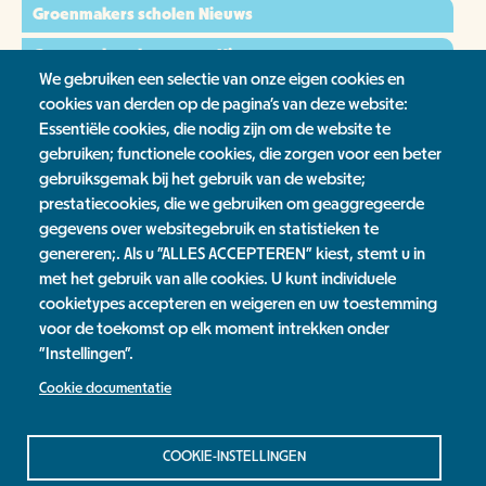
Groenmakers scholen Nieuws
Groenmakers bewoners Nieuws
We gebruiken een selectie van onze eigen cookies en
Nieuwsoverzicht
cookies van derden op de pagina's van deze website:
Essentiële cookies, die nodig zijn om de website te
Links
gebruiken; functionele cookies, die zorgen voor een beter
gebruiksgemak bij het gebruik van de website;
Weer naar Buiten
prestatiecookies, die we gebruiken om geaggregeerde
NLBloeit!
gegevens over websitegebruik en statistieken te
genereren;. Als u "ALLES ACCEPTEREN" kiest, stemt u in
Tags
met het gebruik van alle cookies. U kunt individuele
cookietypes accepteren en weigeren en uw toestemming
Campagne Operatie Steenbreek 2019
voor de toekomst op elk moment intrekken onder
"Instellingen".
Jaarverslag
Cookie documentatie
Contact
Privacy Statement
COOKIE-INSTELLINGEN
Colofon