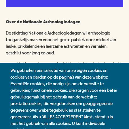
Over de Nationale Archeologiedagen
De stichting Nationale Archeologiedagen wil archeologie
toegankelijk maken voor het grote publiek door middel van
leuke, prikkelende en leerzame activiteiten en verhalen,
geschikt voor jong en oud.
Het bevorderen van de zichtbaarheid en beleefbaarheid
We gebruiken een selectie van onze eigen cookies en
van de Nederlandse Archeologie en het versterken van
cookies van derden op de pagina's van deze website:
het draagvlak voor de Nederlandse archeologie.
Essentiële cookies, die nodig zijn om de website te
De stichting tracht haar doel onder meer te
gebruiken; functionele cookies, die zorgen voor een beter
verwezenlijken door het initiëren, organiseren,
gebruiksgemak bij het gebruik van de website;
ondersteunen, begeleiden en uitvoeren van archeologie
prestatiecookies, die we gebruiken om geaggregeerde
gerelateerde activiteiten. Primair tracht de stichting haar
gegevens over websitegebruik en statistieken te
doelstellingen te bereiken door het organiseren van de
genereren;. Als u "ALLES ACCEPTEREN" kiest, stemt u in
Nationale Archeologiedagen.
met het gebruik van alle cookies. U kunt individuele