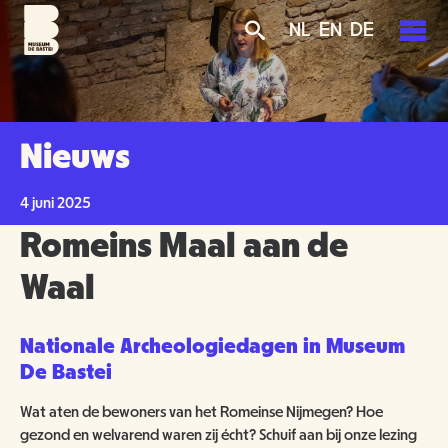
Overslaan
Skip
Skip
NL
EN
DE
en
to
to
naar
main
search
de
navigation
PLAN JE BEZOEK
inhoud
gaan
AGENDA
Nieuws
TICKETS
OVER ONS
4 juni 2025
OPENINGSTIJDEN
Romeins Maal aan de
GROENMAKERS
ENTREEPRIJZEN
MISSIE EN VISIE
Waal
KOOP TICKETS
BEREIKBAARHEID
NIEUWS
BEWONERS
Nationale Archeologiedagen in Museum
De Bastei
TOEGANKELIJKHEID
ORGANISATIE
SCHOLEN
Wat aten de bewoners van het Romeinse Nijmegen? Hoe
GROEPSBEZOEK
VRIJWILLIGERS
gezond en welvarend waren zij écht? Schuif aan bij onze lezing