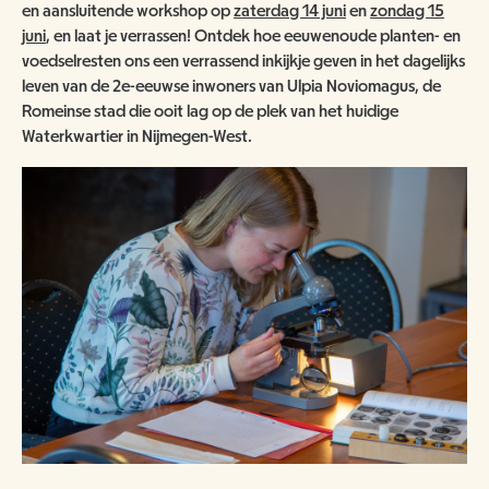
ANBI
NATUUR- & MILIEUORGANISATIES
en aansluitende workshop op
zaterdag 14 juni
en
zondag 15
juni
, en laat je verrassen! Ontdek hoe eeuwenoude planten- en
SCHOOLBEZOEK
VACATURES
voedselresten ons een verrassend inkijkje geven in het dagelijks
COMITÉ VAN AANBEVELING
SCHOLEN
NATUUR- & MILIEUORGANISATIES
leven van de 2e-eeuwse inwoners van Ulpia Noviomagus, de
EXPOSITIES
WORD VRIEND
Romeinse stad die ooit lag op de plek van het huidige
BESTUUR
Waterkwartier in Nijmegen-West.
NME NIEUWS & INSPIRATIE
HORECA
COLLECTIE
JAARVERSLAG
GEEF EEN VRIENDSCHAP CADEAU!
MUSEUMWINKEL
ARCHITECTUUR
ORGANOGRAM
SCHENKEN & NALATEN
OVER DE COLLECTIE
ZAALVERHUUR
NIEUWSBRIEF
NU TE KOOP IN DE WINKEL
DOOD DIER GEVONDEN?
HUISREGELS
2000 JAAR GESCHIEDENIS AAN DE WAAL
NIJMEEGSE VOGELMONUMENTJES
PUBLICATIES
KINDERFEESTJE
CONTACT
BRUIKLENEN
VERRIJK JEZELF IN HET RIJK VAN NIJMEGEN