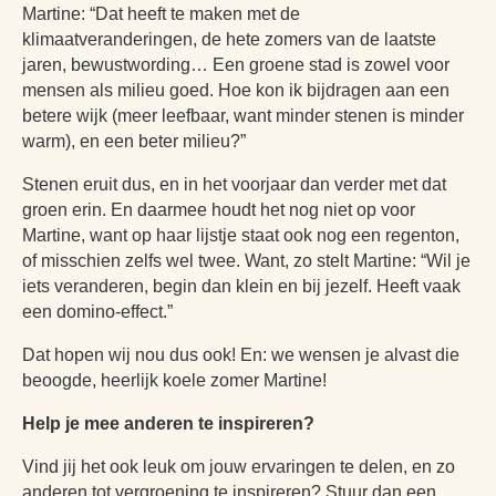
Martine: “Dat heeft te maken met de
VERRIJK JEZELF IN HET RIJK VAN NIJMEGEN
klimaatveranderingen, de hete zomers van de laatste
jaren, bewustwording… Een groene stad is zowel voor
mensen als milieu goed. Hoe kon ik bijdragen aan een
betere wijk (meer leefbaar, want minder stenen is minder
warm), en een beter milieu?”
Stenen eruit dus, en in het voorjaar dan verder met dat
groen erin. En daarmee houdt het nog niet op voor
Martine, want op haar lijstje staat ook nog een regenton,
of misschien zelfs wel twee. Want, zo stelt Martine: “Wil je
iets veranderen, begin dan klein en bij jezelf. Heeft vaak
een domino-effect.”
Dat hopen wij nou dus ook! En: we wensen je alvast die
beoogde, heerlijk koele zomer Martine!
Help je mee anderen te inspireren?
Vind jij het ook leuk om jouw ervaringen te delen, en zo
anderen tot vergroening te inspireren? Stuur dan een