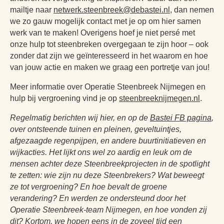
mailtje naar
netwerk.steenbreek@debastei.nl
, dan nemen
we zo gauw mogelijk contact met je op om hier samen
werk van te maken! Overigens hoef je niet persé met
onze hulp tot steenbreken overgegaan te zijn hoor – ook
zonder dat zijn we geïnteresseerd in het waarom en hoe
van jouw actie en maken we graag een portretje van jou!
Meer informatie over Operatie Steenbreek Nijmegen en
hulp bij vergroening vind je op
steenbreeknijmegen.nl
.
Regelmatig berichten wij hier, en op de
Bastei FB pagina
,
over ontsteende tuinen en pleinen, geveltuintjes,
afgezaagde regenpijpen, en andere buurtinitiatieven en
wijkacties. Het lijkt ons wel zo aardig en leuk om de
mensen achter deze Steenbreekprojecten in de spotlight
te zetten: wie zijn nu deze Steenbrekers? Wat beweegt
ze tot vergroening? En hoe bevalt de groene
verandering? En werden ze ondersteund door het
Operatie Steenbreek-team Nijmegen, en hoe vonden zij
dit? Kortom, we hopen eens in de zoveel tijd een