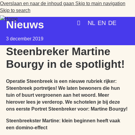
site
Overslaan en naar de inhoud gaan
Skip to main navigation
Skip to search
Nieuws
NL
EN
DE
3 december 2019
PLAN JE BEZOEK
Steenbreker Martine
AGENDA
Bourgy in de spotlight!
TICKETS
OVER ONS
Operatie Steenbreek is een nieuwe rubriek rijker:
OPENINGSTIJDEN
Steenbreek portretjes! We laten bewoners die hun
GROENMAKERS
tuin of buurt vergroenen aan het woord. Meer
ENTREEPRIJZEN
MISSIE EN VISIE
hierover lees je verderop. We schotelen je bij deze
ons eerste Portret Steenbreker voor: Martine Bourgy!
KOOP TICKETS
BEREIKBAARHEID
NIEUWS
BEWONERS
Steenbreekster Martine: klein beginnen heeft vaak
een domino-effect
TOEGANKELIJKHEID
ORGANISATIE
SCHOLEN