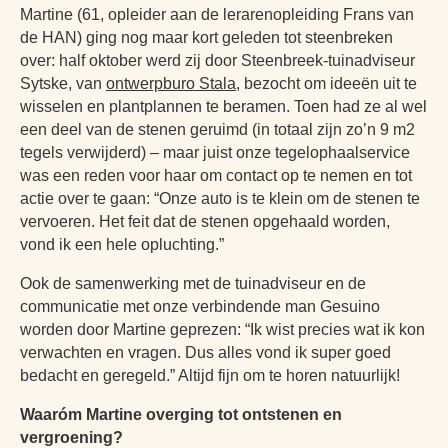
Martine (61, opleider aan de lerarenopleiding Frans van
de HAN) ging nog maar kort geleden tot steenbreken
GROEPSBEZOEK
VRIJWILLIGERS
ANBI
NATUUR- & MILIEUORGANISATIES
over: half oktober werd zij door Steenbreek-tuinadviseur
Sytske, van
ontwerpburo Stala
, bezocht om ideeën uit te
SCHOOLBEZOEK
VACATURES
wisselen en plantplannen te beramen. Toen had ze al wel
COMITÉ VAN AANBEVELING
SCHOLEN
een deel van de stenen geruimd (in totaal zijn zo’n 9 m2
NATUUR- & MILIEUORGANISATIES
EXPOSITIES
WORD VRIEND
tegels verwijderd) – maar juist onze tegelophaalservice
BESTUUR
was een reden voor haar om contact op te nemen en tot
NME NIEUWS & INSPIRATIE
actie over te gaan: “Onze auto is te klein om de stenen te
HORECA
COLLECTIE
vervoeren. Het feit dat de stenen opgehaald worden,
JAARVERSLAG
GEEF EEN VRIENDSCHAP CADEAU!
vond ik een hele opluchting.”
MUSEUMWINKEL
ARCHITECTUUR
ORGANOGRAM
SCHENKEN & NALATEN
OVER DE COLLECTIE
Ook de samenwerking met de tuinadviseur en de
communicatie met onze verbindende man Gesuino
ZAALVERHUUR
NIEUWSBRIEF
NU TE KOOP IN DE WINKEL
worden door Martine geprezen: “Ik wist precies wat ik kon
DOOD DIER GEVONDEN?
verwachten en vragen. Dus alles vond ik super goed
HUISREGELS
2000 JAAR GESCHIEDENIS AAN DE WAAL
bedacht en geregeld.” Altijd fijn om te horen natuurlijk!
NIJMEEGSE VOGELMONUMENTJES
PUBLICATIES
Waaróm Martine overging tot ontstenen en
KINDERFEESTJE
CONTACT
vergroening?
BRUIKLENEN