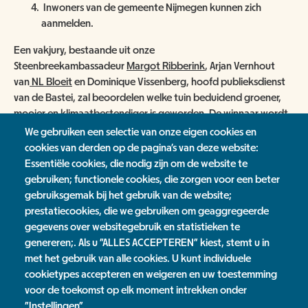
Inwoners van de gemeente Nijmegen kunnen zich
aanmelden.
Een vakjury, bestaande uit onze
Steenbreekambassadeur
Margot Ribberink
, Arjan Vernhout
van
NL Bloeit
en Dominique Vissenberg, hoofd publieksdienst
van de Bastei, zal beoordelen welke tuin beduidend groener,
mooier en klimaatbestendiger is geworden. De winnaar wordt
in december 2020 bekend gemaakt.
We gebruiken een selectie van onze eigen cookies en
cookies van derden op de pagina's van deze website:
Essentiële cookies, die nodig zijn om de website te
gebruiken; functionele cookies, die zorgen voor een beter
Groenmakers bewoners Nieuws
gebruiksgemak bij het gebruik van de website;
prestatiecookies, die we gebruiken om geaggregeerde
Nieuwsoverzicht
gegevens over websitegebruik en statistieken te
genereren;. Als u "ALLES ACCEPTEREN" kiest, stemt u in
Tags
met het gebruik van alle cookies. U kunt individuele
cookietypes accepteren en weigeren en uw toestemming
Groenmakers bewoners
voor de toekomst op elk moment intrekken onder
"Instellingen".