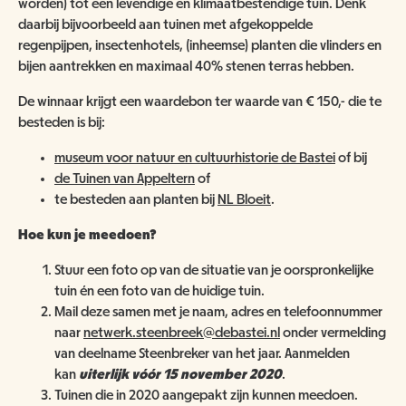
worden) tot een levendige en klimaatbestendige tuin. Denk
ANBI
NATUUR- & MILIEUORGANISATIES
daarbij bijvoorbeeld aan tuinen met afgekoppelde
SCHOOLBEZOEK
VACATURES
regenpijpen, insectenhotels, (inheemse) planten die vlinders en
COMITÉ VAN AANBEVELING
SCHOLEN
bijen aantrekken en maximaal 40% stenen terras hebben.
NATUUR- & MILIEUORGANISATIES
EXPOSITIES
WORD VRIEND
De winnaar krijgt een waardebon ter waarde van € 150,- die te
BESTUUR
NME NIEUWS & INSPIRATIE
besteden is bij:
HORECA
COLLECTIE
JAARVERSLAG
GEEF EEN VRIENDSCHAP CADEAU!
museum voor natuur en cultuurhistorie de Bastei
of bij
de Tuinen van Appeltern
of
MUSEUMWINKEL
ARCHITECTUUR
te besteden aan planten bij
NL Bloeit
.
ORGANOGRAM
SCHENKEN & NALATEN
OVER DE COLLECTIE
ZAALVERHUUR
NIEUWSBRIEF
Hoe kun je meedoen?
NU TE KOOP IN DE WINKEL
DOOD DIER GEVONDEN?
Stuur een foto op van de situatie van je oorspronkelijke
HUISREGELS
2000 JAAR GESCHIEDENIS AAN DE WAAL
tuin én een foto van de huidige tuin.
NIJMEEGSE VOGELMONUMENTJES
PUBLICATIES
Mail deze samen met je naam, adres en telefoonnummer
KINDERFEESTJE
CONTACT
naar
netwerk.steenbreek@debastei.nl
onder vermelding
BRUIKLENEN
van deelname Steenbreker van het jaar. Aanmelden
kan
uiterlijk vóór 15 november 2020
.
VERRIJK JEZELF IN HET RIJK VAN NIJMEGEN
Tuinen die in 2020 aangepakt zijn kunnen meedoen.