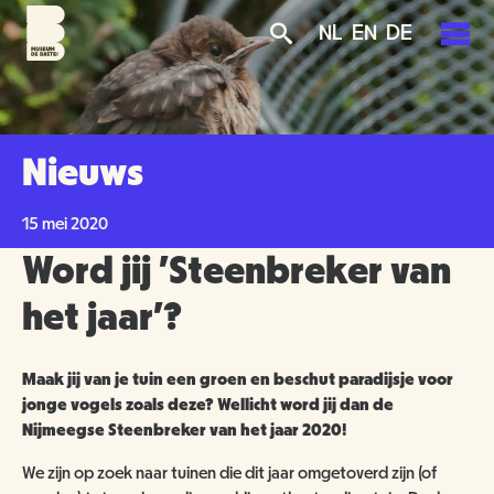
Overslaan
Skip
Skip
NL
EN
DE
en
to
to
naar
main
search
de
navigation
PLAN JE BEZOEK
inhoud
gaan
AGENDA
Nieuws
TICKETS
OVER ONS
15 mei 2020
OPENINGSTIJDEN
Word jij 'Steenbreker van
GROENMAKERS
ENTREEPRIJZEN
MISSIE EN VISIE
het jaar'?
KOOP TICKETS
BEREIKBAARHEID
NIEUWS
BEWONERS
Maak jij van je tuin een groen en beschut paradijsje voor
jonge vogels zoals deze? Wellicht word jij dan de
TOEGANKELIJKHEID
ORGANISATIE
SCHOLEN
Nijmeegse Steenbreker van het jaar 2020!
We zijn op zoek naar tuinen die dit jaar omgetoverd zijn (of
GROEPSBEZOEK
VRIJWILLIGERS