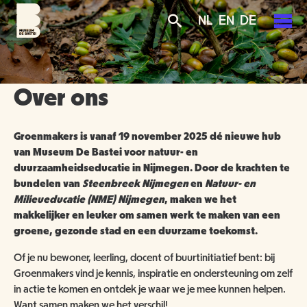
Overslaan
Skip
Skip
NL
EN
DE
en
to
to
naar
main
search
de
navigation
PLAN JE BEZOEK
inhoud
gaan
Over ons
AGENDA
TICKETS
OVER ONS
Groenmakers is vanaf 19 november 2025 dé nieuwe hub
OPENINGSTIJDEN
van Museum De Bastei voor natuur- en
duurzaamheidseducatie in Nijmegen. Door de krachten te
GROENMAKERS
bundelen van
Steenbreek Nijmegen
en
Natuur- en
ENTREEPRIJZEN
MISSIE EN VISIE
Milieueducatie (NME) Nijmegen
, maken we het
KOOP TICKETS
makkelijker en leuker om samen werk te maken van een
BEREIKBAARHEID
NIEUWS
BEWONERS
groene, gezonde stad en een duurzame toekomst.
Of je nu bewoner, leerling, docent of buurtinitiatief bent: bij
TOEGANKELIJKHEID
ORGANISATIE
SCHOLEN
Groenmakers vind je kennis, inspiratie en ondersteuning om zelf
in actie te komen en ontdek je waar we je mee kunnen helpen.
GROEPSBEZOEK
VRIJWILLIGERS
Want samen maken we het verschil!