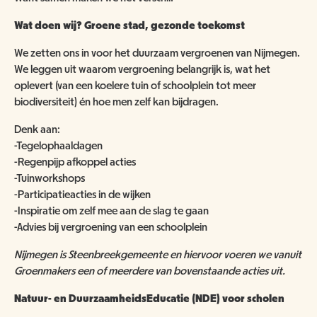
ANBI
NATUUR- & MILIEUORGANISATIES
Wat doen wij? Groene stad, gezonde toekomst
SCHOOLBEZOEK
VACATURES
COMITÉ VAN AANBEVELING
SCHOLEN
We zetten ons in voor het duurzaam vergroenen van Nijmegen.
NATUUR- & MILIEUORGANISATIES
EXPOSITIES
WORD VRIEND
We leggen uit waarom vergroening belangrijk is, wat het
BESTUUR
oplevert (van een koelere tuin of schoolplein tot meer
NME NIEUWS & INSPIRATIE
biodiversiteit) én hoe men zelf kan bijdragen.
HORECA
COLLECTIE
JAARVERSLAG
GEEF EEN VRIENDSCHAP CADEAU!
Denk aan:
MUSEUMWINKEL
ARCHITECTUUR
-Tegelophaaldagen
ORGANOGRAM
SCHENKEN & NALATEN
OVER DE COLLECTIE
-Regenpijp afkoppel acties
-Tuinworkshops
ZAALVERHUUR
NIEUWSBRIEF
NU TE KOOP IN DE WINKEL
DOOD DIER GEVONDEN?
-Participatieacties in de wijken
-Inspiratie om zelf mee aan de slag te gaan
HUISREGELS
2000 JAAR GESCHIEDENIS AAN DE WAAL
-Advies bij vergroening van een schoolplein
NIJMEEGSE VOGELMONUMENTJES
PUBLICATIES
Nijmegen is Steenbreekgemeente en hiervoor voeren we vanuit
KINDERFEESTJE
CONTACT
BRUIKLENEN
Groenmakers een of meerdere van bovenstaande acties uit.
VERRIJK JEZELF IN HET RIJK VAN NIJMEGEN
Natuur- en DuurzaamheidsEducatie (NDE) voor scholen