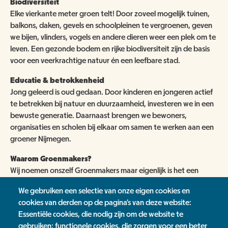
Biodiversiteit
Elke vierkante meter groen telt! Door zoveel mogelijk tuinen,
balkons, daken, gevels en schoolpleinen te vergroenen, geven
we bijen, vlinders, vogels en andere dieren weer een plek om te
leven. Een gezonde bodem en rijke biodiversiteit zijn de basis
voor een veerkrachtige natuur én een leefbare stad.
Educatie & betrokkenheid
Jong geleerd is oud gedaan. Door kinderen en jongeren actief
te betrekken bij natuur en duurzaamheid, investeren we in een
bewuste generatie. Daarnaast brengen we bewoners,
organisaties en scholen bij elkaar om samen te werken aan een
groener Nijmegen.
Waarom Groenmakers?
Wij noemen onszelf Groenmakers maar eigenlijk is het een
uitnodiging aan jou, en aan iedereen, om groenmaker te
We gebruiken een selectie van onze eigen cookies en
worden en jouw omgeving groener te maken. Of je nu net
cookies van derden op de pagina's van deze website:
begint met bewuster omgaan met je tuin en alles wat daarin
Essentiële cookies, die nodig zijn om de website te
leeft, al 1 klimplant tegen je schuurtje hebt gezet of misschien
gebruiken; functionele cookies, die zorgen voor een beter