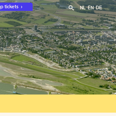
p tickets
NL
EN
DE