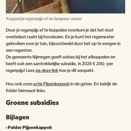
ANBI
NATUUR- & MILIEUORGANISATIES
SCHOOLBEZOEK
VACATURES
COMITÉ VAN AANBEVELING
SCHOLEN
Koppel je regenpijp af en bespaar water
NATUUR- & MILIEUORGANISATIES
EXPOSITIES
WORD VRIEND
Door je regenpijp af te koppelen voorkom je dat het riool
BESTUUR
overbelast raakt bij hoosbuien. En je kunt het regenwater
NME NIEUWS & INSPIRATIE
HORECA
COLLECTIE
gebruiken voor je tuin, bijvoorbeeld door het op te vangen in
JAARVERSLAG
GEEF EEN VRIENDSCHAP CADEAU!
een regenton.
De gemeente Nijmegen geeft advies bij het afkoppelen én
MUSEUMWINKEL
ARCHITECTUUR
heeft ook een aantrekkelijke subsidie, in 2024 € 200,- per
ORGANOGRAM
SCHENKEN & NALATEN
OVER DE COLLECTIE
regenpijp! Lees
via deze link
hoe je dit aanpakt.
ZAALVERHUUR
NIEUWSBRIEF
NU TE KOOP IN DE WINKEL
DOOD DIER GEVONDEN?
Hou ook onze
actie Pijpenkappuh
in de gaten. En bekijk de
HUISREGELS
2000 JAAR GESCHIEDENIS AAN DE WAAL
folder hiernaast links.
NIJMEEGSE VOGELMONUMENTJES
PUBLICATIES
Groene subsidies
KINDERFEESTJE
CONTACT
BRUIKLENEN
Bijlagen
VERRIJK JEZELF IN HET RIJK VAN NIJMEGEN
Folder Pijpenkappuh