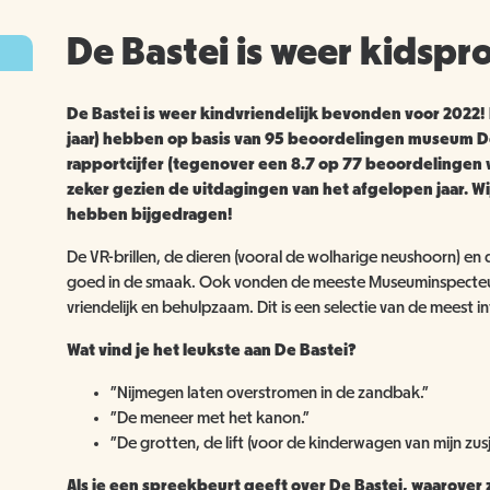
De Bastei is weer kidspr
De Bastei is weer kindvriendelijk bevonden voor 2022
jaar) hebben op basis van 95 beoordelingen museum De
rapportcijfer (tegenover een 8.7 op 77 beoordelingen vo
zeker gezien de uitdagingen van het afgelopen jaar. Wi
hebben bijgedragen!
De VR-brillen, de dieren (vooral de wolharige neushoorn) en
goed in de smaak. Ook vonden de meeste Museuminspecteu
vriendelijk en behulpzaam. Dit is een selectie van de meest i
Wat vind je het leukste aan De Bastei?
"Nijmegen laten overstromen in de zandbak."
"De meneer met het kanon."
"De grotten, de lift (voor de kinderwagen van mijn zu
Als je een spreekbeurt geeft over De Bastei, waarover 